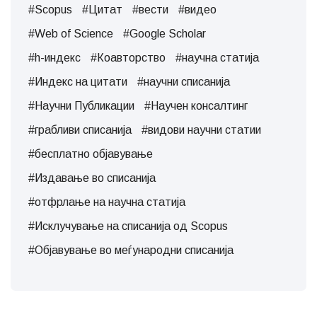
#Scopus
#Цитат
#вести
#видео
#Web of Science
#Google Scholar
#h-индекс
#Коавторство
#научна статија
#Индекс на цитати
#научни списанија
#Научни Публикации
#Научен консалтинг
#грабливи списанија
#видови научни статии
#бесплатно објавување
#Издавање во списанија
#отфрлање на научна статија
#Исклучување на списанија од Scopus
#Објавување во меѓународни списанија