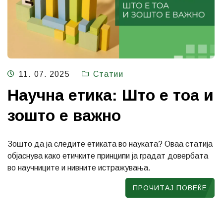
11. 07. 2025
Статии
Научна етика: Што е тоа и
зошто е важно
Зошто да ја следите етиката во науката? Оваа статија
објаснува како етичките принципи ја градат довербата
во научниците и нивните истражувања.
ПРОЧИТАЈ ПОВЕЌЕ