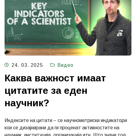
24. 03. 2025
Видео
Каква важност имаат
цитатите за еден
научник?
Индексите на цитати – се научнометриски индикатори
кои се дизајнирани да ги проценат активностите на
научник, институција, организација итн. Што значи тоа