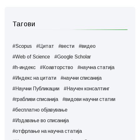
Тагови
#Scopus
#Цитат
#вести
#видео
#Web of Science
#Google Scholar
#h-индекс
#Коавторство
#научна статија
#Индекс на цитати
#научни списанија
#Научни Публикации
#Научен консалтинг
#грабливи списанија
#видови научни статии
#бесплатно објавување
#Издавање во списанија
#отфрлање на научна статија