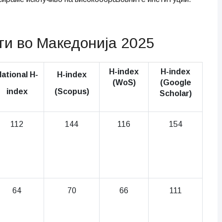
ти во Македонија 2025
H-index
H-index
ational H-
H-index
(WoS)
(Google
index
(Scopus)
Scholar)
112
144
116
154
64
70
66
111