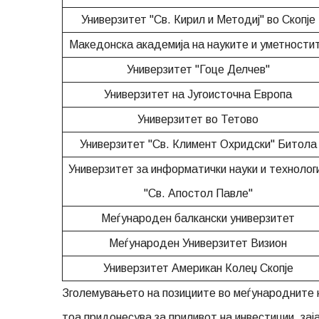
Универзитет "Св. Кирил и Методиј" во Скопје
Македонска академија на науките и уметности
Универзитет "Гоце Делчев"
Универзитет на Југоисточна Европа
Универзитет во Тетово
Универзитет "Св. Климент Охридски" Битола
Универзитет за информатички науки и технолог
"Св. Апостол Павле"
Меѓународен балкански универзитет
Меѓународен Универзитет Визион
Универзитет Американ Колеџ Скопје
Зголемувањето на позициите во меѓународните 
тоа придонесува за приливот на инвестиции, за