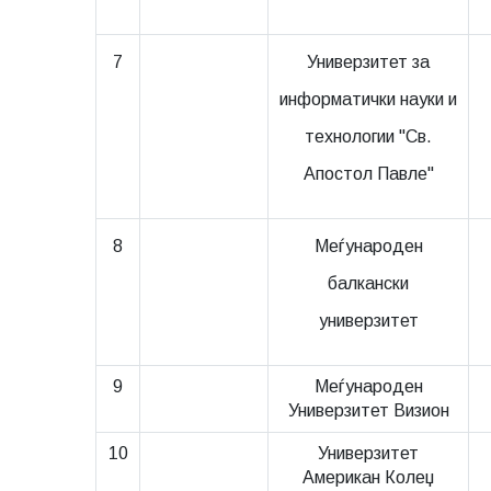
7
Универзитет за
информатички науки и
технологии "Св.
Апостол Павле"
8
Меѓународен
балкански
универзитет
9
Меѓународен
Универзитет Визион
10
Универзитет
Американ Колеџ