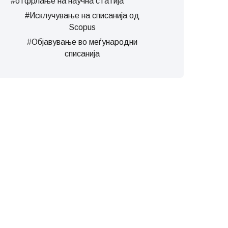
#отфрлање на научна статија
#Исклучување на списанија од
Scopus
#Објавување во меѓународни
списанија