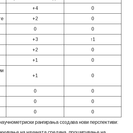
+4
0
те
+2
0
0
0
+3
↑1
+2
0
+1
0
ии
+1
0
0
0
0
0
0
0
научнометриски рангирања создава нови перспективи:
јакнување на научната средина, проширување на