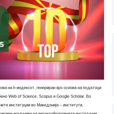
ова на h-индексот, генериран врз основа на податоци
но Web of Science, Scopus и Google Scholar. Во
ните институции во Македонија – институти,
усираме исклучиво на високообразовните институции.