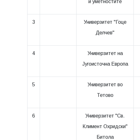
и уметностите
3
Универзитет "Гоце
Делчев"
4
Универзитет на
Југоисточна Европа
5
Универзитет во
Тетово
6
Универзитет "Св.
Климент Охридски"
Битола