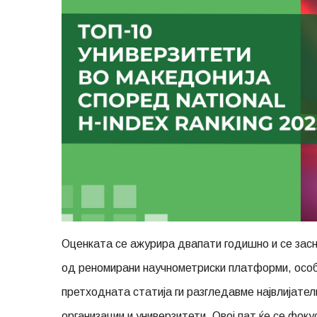
Оценката се ажурира двапати годишно и се засн
од реномирани научнометриски платформи, особе
претходната статија ги разгледавме највлијател
организации и универзитети. Овој пат ќе се фок