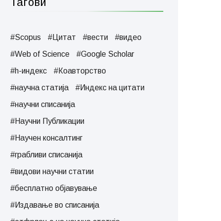
Тагови
#Scopus
#Цитат
#вести
#видео
#Web of Science
#Google Scholar
#h-индекс
#Коавторство
#научна статија
#Индекс на цитати
#научни списанија
#Научни Публикации
#Научен консалтинг
#грабливи списанија
#видови научни статии
#бесплатно објавување
#Издавање во списанија